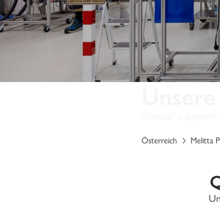
Unsere
Variabel aufgestel
Österreich
Melitta P
Q
Un