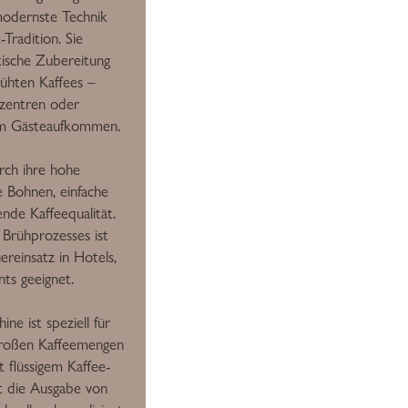
odernste Technik
Tradition. Sie
tische Zubereitung
ühten Kaffees –
szentren oder
em Gästeaufkommen.
ch ihre hohe
e Bohnen, einfache
nde Kaffeequalität.
Brühprozesses ist
reinsatz in Hotels,
ts geeignet.
ne ist speziell für
großen Kaffeemengen
t flüssigem Kaffee-
t die Ausgabe von