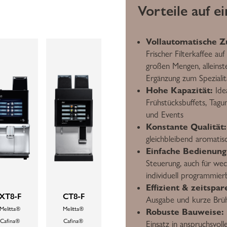
Vorteile auf e
Vollautomatische Z
Frischer Filterkaffee au
großen Mengen, alleinst
Ergänzung zum Speziali
Hohe Kapazität:
Idea
Frühstücksbuffets, Tagu
und Events
Konstante Qualität:
gleichbleibend aromatisc
Einfache Bedienung
Steuerung, auch für wec
individuell programmier
Effizient & zeitspar
XT8-F
CT8-F
Ausgabe und kurze Brü
Melitta®
Melitta®
Robuste Bauweise:
Cafina®
Cafina®
Einsatz in anspruchsvo