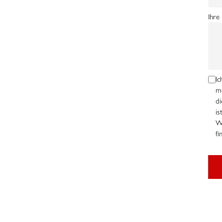
Ihre
Ic
me
di
is
W
fi