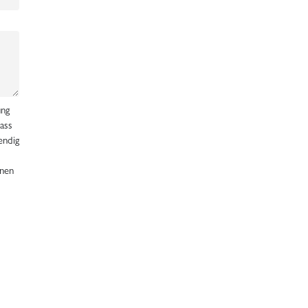
ung
ass
endig
nen