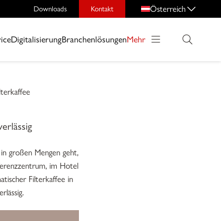
Österreich
Downloads
Kontakt
ice
Digitalisierung
Branchenlösungen
Mehr
lterkaffee
erlässig
 in großen Mengen geht,
ferenzzentrum, im Hotel
ischer Filterkaffee in
rlässig.