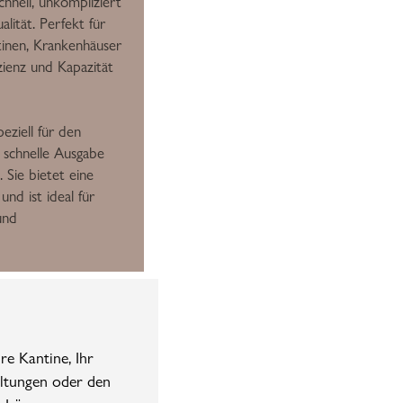
hnell, unkompliziert
lität. Perfekt für
tinen, Krankenhäuser
zienz und Kapazität
peziell für den
 schnelle Ausgabe
. Sie bietet eine
nd ist ideal für
und
re Kantine, Ihr
altungen oder den