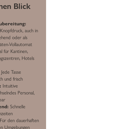
inen Blick
ubereitung:
f Knopfdruck, auch in
ehend oder als
täten-Vollautomat
l für Kantinen,
ngszentren, Hotels
Jede Tasse
h und frisch
:
Intuitive
hselndes Personal,
bar
end:
Schnelle
hzeiten
Für den dauerhaften
llen Umgebungen