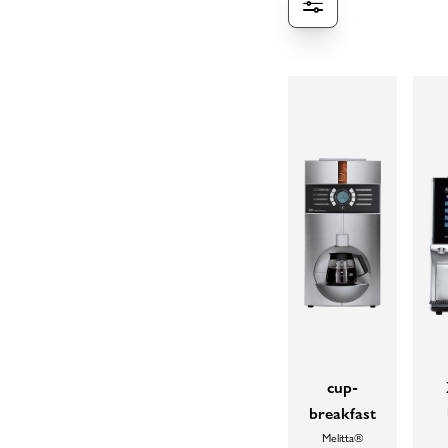
cup-
breakfast
Melitta®