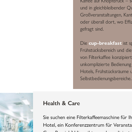
Kaffee auf Knopfdruck – sc
und in gleichbleibender Qua
Großveranstaltungen, Kan
oder überall dort, wo Effi
gefragt sind.
cup-breakfast
Die
ist s
Frühstücksbereich und die
von Filterkaffee konzipiert
unkomplizierte Bedienung u
Hotels, Frühstücksräume 
Selbstbedienungsbereiche.
Health & Care
Sie suchen eine Filterkaffeemaschine für Ih
Hotel, ein Konferenzzentrum für Veranst