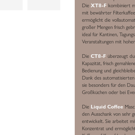
XT8-F
Die
kombiniert m
mit bewährter Filterkaffee-
ermöglicht die vollautoma
großer Mengen frisch gebr
ideal für Kantinen, Tagung
Veranstaltungen mit hoh
CT8-F
Die
überzeugt dur
Kapazität, frisch gemahlen
Bedienung und gleichbleibe
Dank des automatisierten 
sie besonders für den Daue
Großküchen oder bei Even
Liquid Coffee
Die
Maschi
den Ausschank von sehr 
entwickelt. Sie arbeitet mi
Konzentrat und ermöglich