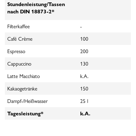
Stundenleistung/Tassen
nach DIN 18873‑2*
Filterkaffee
-
Café Crème
100
Espresso
200
Cappuccino
130
Latte Macchiato
k.A.
Kakaogetränke
150
Dampf-/Heißwasser
25 l
Tagesleistung*
k.A.