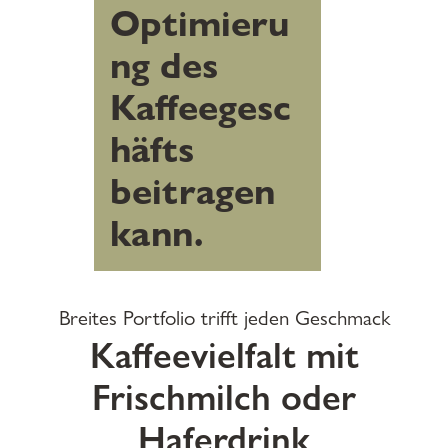
Optimieru
ng des
Kaffeegesc
häfts
beitragen
kann.
Breites Portfolio trifft jeden Geschmack
Kaffeevielfalt mit
Frischmilch oder
Haferdrink