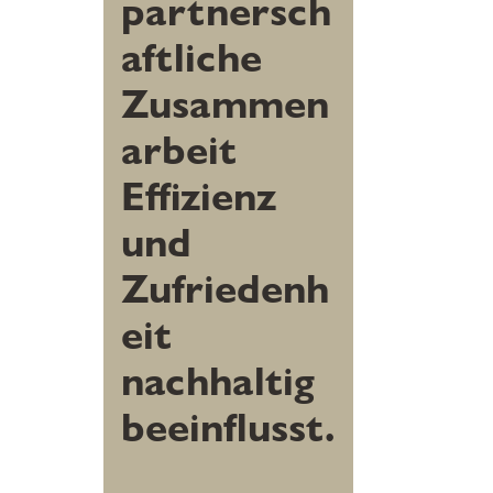
partnersch
aftliche
Zusammen
arbeit
Effizienz
und
Zufriedenh
eit
nachhaltig
beeinflusst.