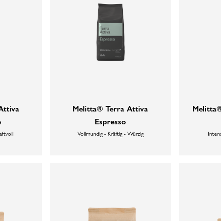
Attiva
Melitta® Terra Attiva
Melitta
e
Espresso
aftvoll
Vollmundig - Kräftig - Würzig
Intens