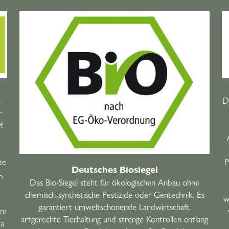
-
Da
r
d
te
P
Deutsches Biosiegel
,
Das Bio-Siegel steht für ökologischen Anbau ohne
chemisch-synthetische Pestizide oder Gentechnik. Es
w
garantiert umweltschonende Landwirtschaft,
um
artgerechte Tierhaltung und strenge Kontrollen entlang
ma