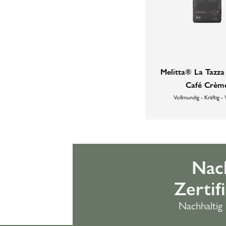
Melitta® La Tazz
Café Crèm
Vollmundig - Kräftig -
Nac
Zertif
Nachhaltig 