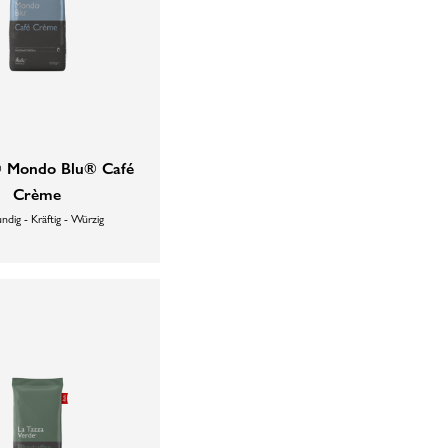
® Mondo Blu® Café
Crème
ndig - Kräftig - Würzig