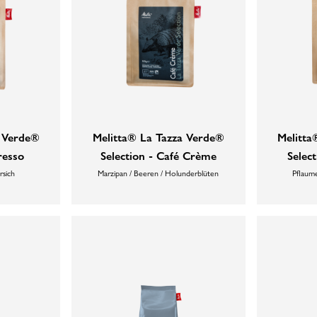
a Verde®
Melitta® La Tazza Verde®
Melitta
resso
Selection - Café Crème
Select
rsich
Marzipan / Beeren / Holunderblüten
Pflaume