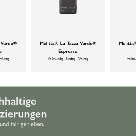
a Verde®
Melitta® La Tazza Verde®
Melitta
e
Espresso
 Würzig
Vollmundig - Kräftig - Würzig
Vollmu
hhaltige
izierungen
und fair genießen.