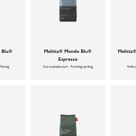
 Blu®
Melitta® Mondo Blu®
Melitta
Espresso
 Würzig
Gut ausbalanciert - Fruchtig-spritzig
Vollmu