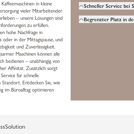
Hygiene ist im Büro b
 Kaffeemaschinen in kleine
Büro häufig und von vi
Schneller Service bei
wichtig. Die Maschinen 
ersorgung vieler Mitarbeitender
wird. Sie muss dauerha
Schneller und zuverläss
und regelmäßig zu rein
orlieben – unsere Lösungen sind
funktionieren, ohne aus
Begrenzter Platz in d
technischer Support is
besten mit automatisc
nforderungen zu erfüllen.
oft gewartet werden z
Begrenzter Platz in der
Ausfälle stören den Bü
Programmen.
en hohe Nachfrage in
Herausforderung, weil 
sorgen für Unzufrieden
s oder in der Mittagspause, und
Raum für Geräte zur V
bigkeit und Zuverlässigkeit.
Die Kaffeemaschine sol
gsarmer Maschinen können alle
kompakt und platzspar
ach bedienen – unabhängig von
er Affinität. Zusätzlich sorgt
Service für schnelle
 Standort. Entdecken Sie, wie
ng im Büroalltag optimieren
ssSolution