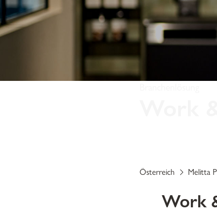
Branchenlösung
Work & 
Ob in einem Großraumb
ein zentraler Bestandte
ermöglichen.
Österreich
Melitta P
Work &