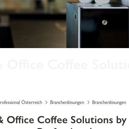
Office Coffee Soluti
üro, einem modernen Co-Working-Space oder einem kleinen Meet
il, um Mitarbeitende zu motivieren und ihnen einen angenehmen Sta
rofessional Österreich
Branchenlösungen
Branchenlösungen
 Office Coffee Solutions by 