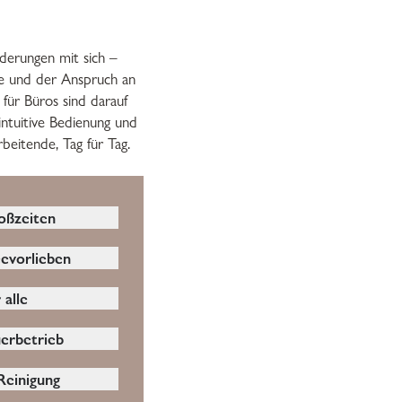
derungen mit sich –
he und der Anspruch an
 für Büros sind darauf
intuitive Bedienung und
beitende, Tag für Tag.
oßzeiten
maschinen
eevorlieben
bust sein und
rschiedliche
usfälle
 alle
ilterkaffee,
elbsterklärend
e Maschine muss
uerbetrieb
, damit jeder
en.
erbetrieb ist
tung Kaffee
Reinigung
Maschine im