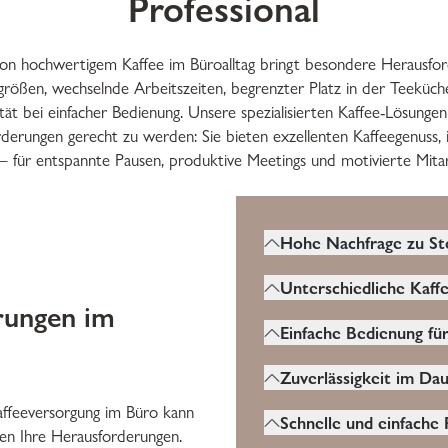
Professional
 von hochwertigem Kaffee im Büroalltag bringt besondere Herausfor
größen, wechselnde Arbeitszeiten, begrenzter Platz in der Teeküc
tät bei einfacher Bedienung. Unsere spezialisierten Kaffee-Lösungen
rderungen gerecht zu werden: Sie bieten exzellenten Kaffeegenuss, 
 – für entspannte Pausen, produktive Meetings und motivierte Mitar
Hohe Nachfrage zu St
Im Büro laufen Kaffee
Unterschiedliche Kaff
ständig. Sie müssen ro
rungen im
Mitarbeiter haben unte
häufige Nutzung ohne A
Einfache Bedienung für
Vorlieben – Espresso, F
verkraften.
Die Bedienung sollte s
Milchalternativen. Ein
Zuverlässigkeit im Da
und unkompliziert sein
viele Wünsche abdeck
affeeversorgung im Büro kann
Zuverlässigkeit im Dau
schnell und ohne Anlei
Schnelle und einfache 
en Ihre Herausforderungen.
entscheidend, da die 
zubereiten kann.