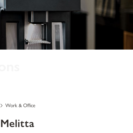
ons
ingraum – Kaffee ist
rt in den Arbeitstag zu
Work & Office
Melitta