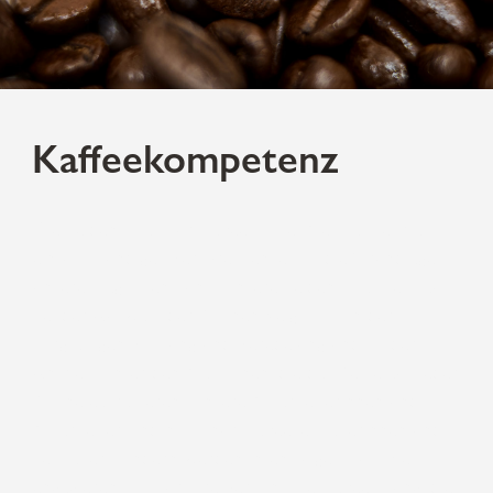
Kaffeekompetenz
Die Leidenschaft für Kaffee ist bei Melitta mehr als
ein vollmundiges Versprechen, es ist die Grundlage
unseres täglichen Tuns. Unsere Leidenschaft lebt auf
bei der Auswahl der Bohnen, zeigt sich in der
sorgfältigen Röstung und Veredelung und ist der
Antrieb hinter den Maschinen, die das Beste aus jeder
Bohne extrahieren. Unsere Mitarbeiterinnen und
Mitarbeiter sind nicht nur Kaffeeliebhaberinnen und -
liebhaber, sondern werden intensiv geschult. Sie
engagieren sich für Ihre persönliche Kaffeelösung, die