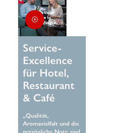
Service-
Excellence
für Hotel,
Restaurant
& Café
„Qualität,
Aromavielfalt und die
persönliche Note sind