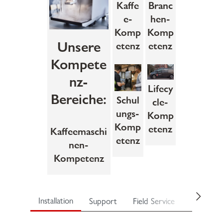
Kaffe
Branc
e-
hen-
Komp
Komp
Unsere
etenz
etenz
Kompete
nz-
Lifecy
Bereiche:
Schul
cle-
ungs-
Komp
Komp
etenz
Kaffeemaschi
etenz
nen-
Kompetenz
Installation
Support
Field Service
Upgrades