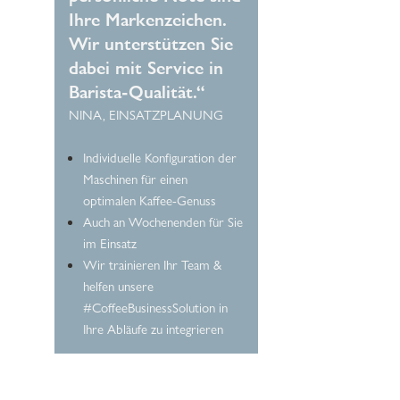
Ihre Markenzeichen.
Wir unterstützen Sie
dabei mit Service in
Barista-Qualität.“
NINA, EINSATZPLANUNG
Individuelle Konfiguration der
Maschinen für einen
optimalen Kaffee-Genuss
Auch an Wochenenden für Sie
im Einsatz
Wir trainieren Ihr Team &
helfen unsere
#CoffeeBusinessSolution in
Ihre Abläufe zu integrieren