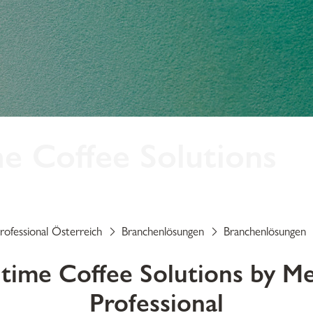
e Coffee Solutions
Kreuzfahrtschiff, einer Passagierfähre oder einem Frachtschiff – Kaf
 Passagiere und Besatzung mit Energie zu versorgen und glücklich
rofessional Österreich
Branchenlösungen
Branchenlösungen
time Coffee Solutions by Me
Professional