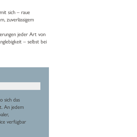
mit sich – raue
m, zuverlässigem
rderungen jeder Art von
glebigkeit – selbst bei
o sich das
et. An jedem
aler,
ice verfügbar