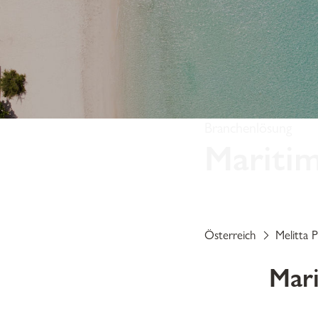
Branchenlösung
Maritim
Ob auf einem luxuriösen 
entscheidende Rolle, um
Österreich
Melitta P
Mari