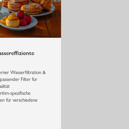
ssereffiziente
rner Wasserfiltration &
 passender Filter für
alität
ritim-spezifische
en für verschiedene