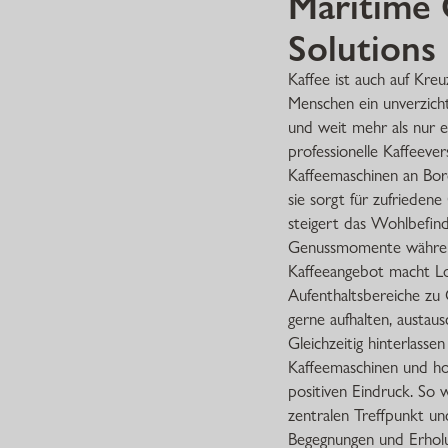
Maritime 
Solutions
Kaffee ist auch auf Kreuz
Menschen ein unverzicht
und weit mehr als nur 
professionelle Kaffeev
Kaffeemaschinen an Bo
sie sorgt für zufrieden
steigert das Wohlbefind
Genussmomente während 
Kaffeeangebot macht Lo
Aufenthaltsbereiche zu
gerne aufhalten, austau
Gleichzeitig hinterlassen
Kaffeemaschinen und ho
positiven Eindruck. So 
zentralen Treffpunkt u
Begegnungen und Erholu