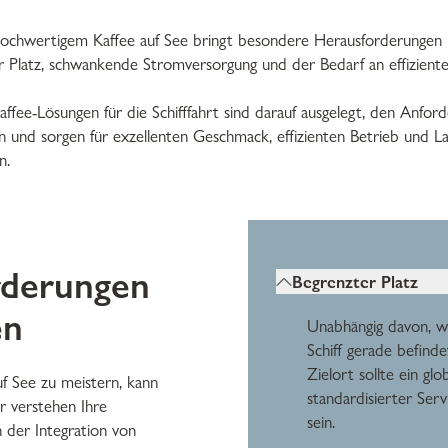
 hochwertigem Kaffee auf See bringt besondere Herausforderungen 
r Platz, schwankende Stromversorgung und der Bedarf an effiziente
Kaffee-Lösungen für die Schifffahrt sind darauf ausgelegt, den Anfo
n und sorgen für exzellenten Geschmack, effizienten Betrieb und Lan
n.
rderungen
Begrenzter Platz
en
Unabhängig davon, w
Schiff gerade befind
Zielort sollte ein glob
f See zu meistern, kann
standardisierter Serv
r verstehen Ihre
sein.
 der Integration von