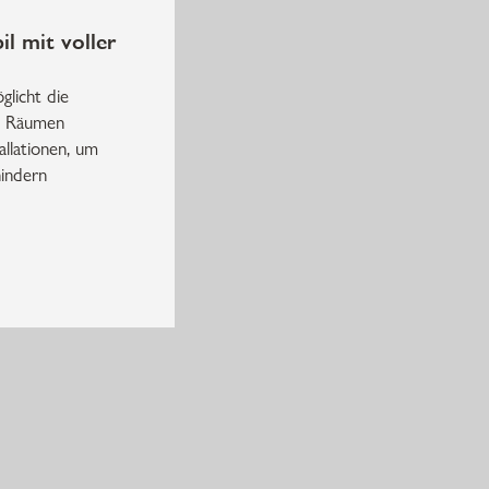
il mit voller
licht die
en Räumen
allationen, um
hindern