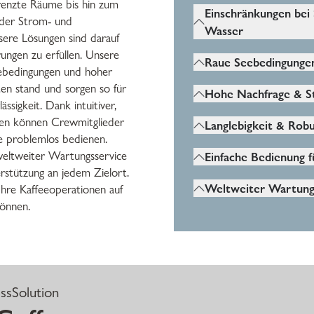
renzte Räume bis hin zum
Einschränkungen bei
der Strom- und
Wasser
ere Lösungen sind darauf
rungen zu erfüllen. Unsere
Schiffe haben eine 
Raue Seebedingunge
ebedingungen und hoher
Stromversorgung und
Die Geräte müssen V
ten stand und sorgen so für
Frischwasser, was de
Hohe Nachfrage & S
Neigungen und unvo
ssigkeit. Dank intuitiver,
Maschinen beeinflusst
Kreuzfahrtschiffe un
Bewegungen standhal
en können Crewmitglieder
Langlebigkeit & Robu
erleben Nachfragespi
ie problemlos bedienen.
Die Maschinen müsse
große Vielfalt beim 
Einfache Bedienung 
 weltweiter Wartungsservice
Beanspruchung, salzha
was eine schnelle Au
erstützung an jedem Zielort.
Das Personal hat unt
dauerhaftem Betrieb 
erfordert.
Weltweiter Wartung
Ihre Kaffeeoperationen auf
Erfahrungsstufen, d
önnen.
Egal, wo sich das Sch
intuitive und wartun
befindet – ein weltwe
Maschinen benötigt.
standardisierter Serv
jedem Zielort verfügb
ssSolution