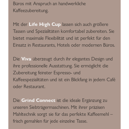
Büros mit Anspruch an handwerkliche
Kaffeezubereitung.
Life High Cup
Mit der
lassen sich auch größere
Tassen und Spezialitäten komfortabel zubereiten. Sie
bietet maximale Flexibilität und ist perfekt für den
Einsatz in Restaurants, Hotels oder modernen Büros.
Viva
Die
überzeugt durch ihr elegantes Design und
ihre professionelle Ausstattung. Sie ermöglicht die
Zubereitung feinster Espresso- und
Kaffeespezialitäten und ist ein Blickfang in jedem Café
oder Restaurant.
Grind Connect
Die
ist die ideale Ergänzung zu
unseren Siebträgermaschinen. Mit ihrer präzisen
Mahltechnik sorgt sie für das perfekte Kaffeemehl –
frisch gemahlen für jede einzelne Tasse.