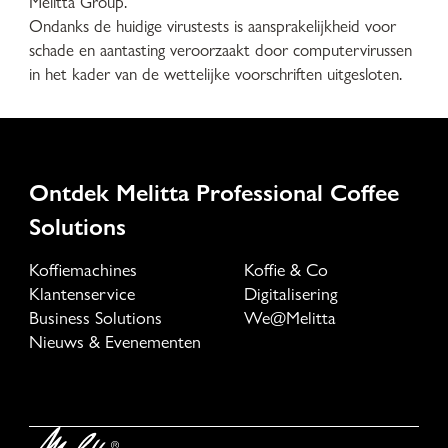
Melitta Group.
Ondanks de huidige virustests is aansprakelijkheid voor
schade en aantasting veroorzaakt door computervirussen
in het kader van de wettelijke voorschriften uitgesloten.
Ontdek Melitta Professional Coffee
Solutions
Koffiemachines
Koffie & Co
Klantenservice
Digitalisering
Business Solutions
We@Melitta
Nieuws & Evenementen