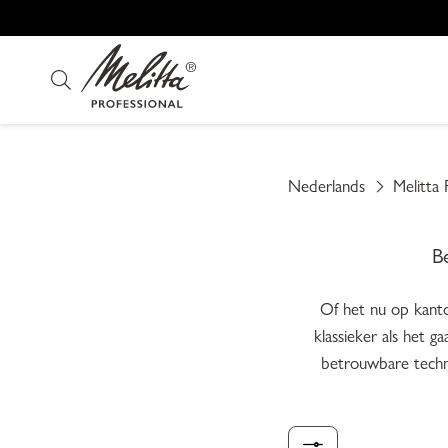
Nederlands
Melitta 
B
Of het nu op kantoor
klassieker als het g
betrouwbare techno