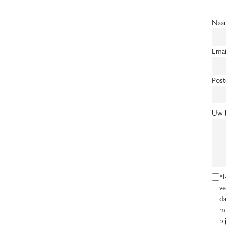
Naa
Emai
Post
Uw b
*I
ve
da
mi
bi