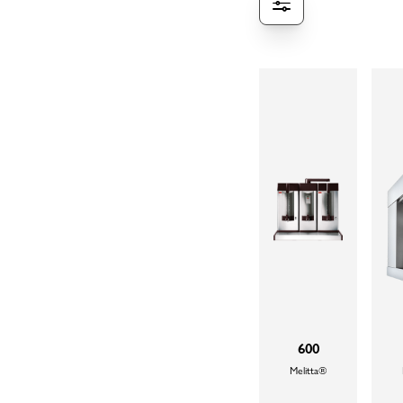
600
Melitta®