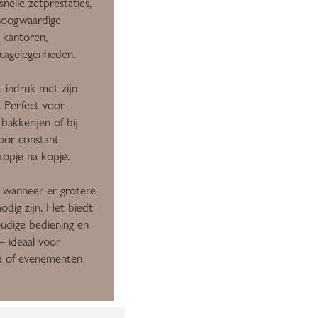
 snelle zetprestaties,
hoogwaardige
r kantoren,
ecagelegenheden.
 indruk met zijn
d. Perfect voor
 bakkerijen of bij
oor constant
 kopje na kopje.
e wanneer er grotere
nodig zijn. Het biedt
oudige bediening en
– ideaal voor
ra of evenementen