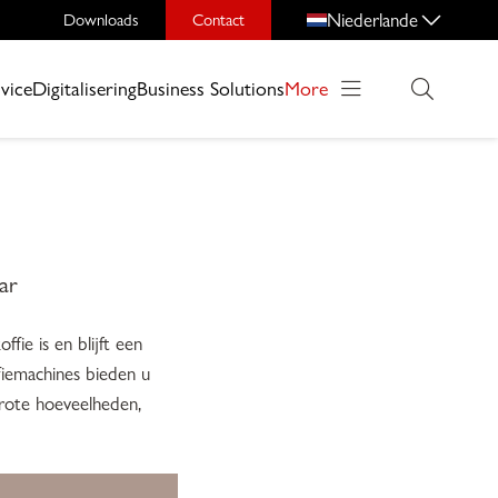
Niederlande
Downloads
Contact
vice
Digitalisering
Business Solutions
More
ar
fie is en blijft een
ffiemachines bieden u
grote hoeveelheden,