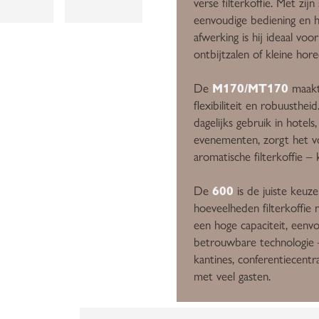
verse filterkoffie. Met zijn
eenvoudige bediening en 
afwerking is hij ideaal voo
ontbijtzalen of kleine hor
M170/MT170
De
maakt
flexibiliteit en robuusthei
dagelijks gebruik in hotels,
evenementen, zorgt het v
aromatische filterkoffie –
600
De
is de juiste keuz
hoeveelheden filterkoffie 
een hoge capaciteit, eenv
betrouwbare technologie 
kantines, conferentiecent
met veel gasten.