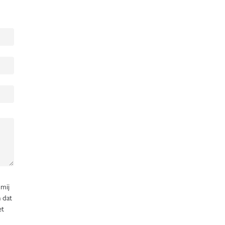
 mij
n dat
et