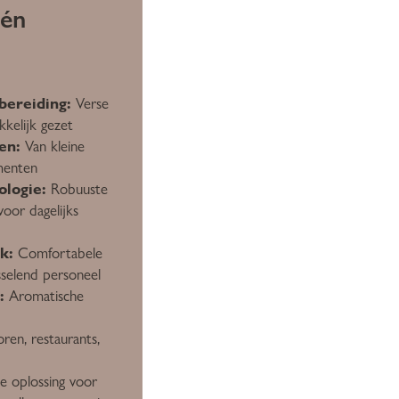
één
ereiding:
Verse
kkelijk gezet
en:
Van kleine
menten
logie:
Robuuste
oor dagelijks
k:
Comfortabele
sselend personeel
:
Aromatische
ren, restaurants,
e oplossing voor