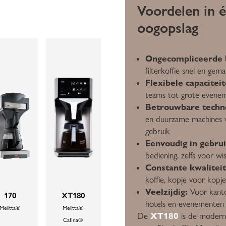
Voordelen in 
oogopslag
Ongecompliceerde b
filterkoffie snel en gema
Flexibele capaciteit
teams tot grote evene
Betrouwbare techno
en duurzame machines v
gebruik
Eenvoudig in gebrui
bediening, zelfs voor wi
Constante kwaliteit
koffie, kopje voor kopje
Veelzijdig:
Voor kanto
170
XT180
hotels en evenementen
Melitta®
Melitta®
XT180
De
is de modern
Cafina®