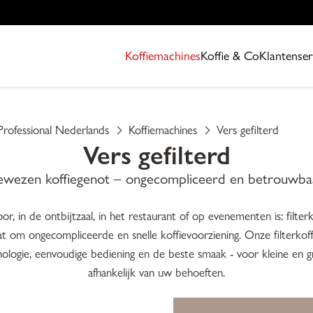
Koffiemachines
Koffie & Co
Klantenser
Professional Nederlands
Koffiemachines
Vers gefilterd
Vers gefilterd
ewezen koffiegenot – ongecompliceerd en betrouwba
, in de ontbijtzaal, in het restaurant of op evenementen is: filterkof
aat om ongecompliceerde en snelle koffievoorziening. Onze filterko
logie, eenvoudige bediening en de beste smaak - voor kleine en 
afhankelijk van uw behoeften.