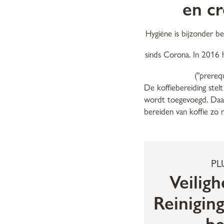
en cr
Hygiëne is bijzonder b
sinds Corona. In 2016 
("prereq
De koffiebereiding stel
wordt toegevoegd. Daaro
bereiden van koffie zo 
PL
Veilig
Reinigin
be