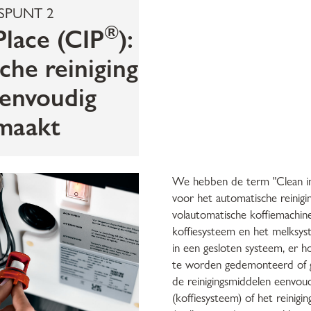
SPUNT 2
®
Place (CIP
):
che reiniging
eenvoudig
maakt
We hebben de term "Clean in
voor het automatische reinig
volautomatische koffiemachine
koffiesysteem en het melksy
in een gesloten systeem, er 
te worden gedemonteerd of 
de reinigingsmiddelen eenvoud
(koffiesysteem) of het reinigin