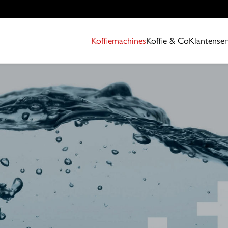
Koffiemachines
Koffie & Co
Klantenser