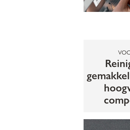
VOO
Reini
gemakkel
hoog
comp