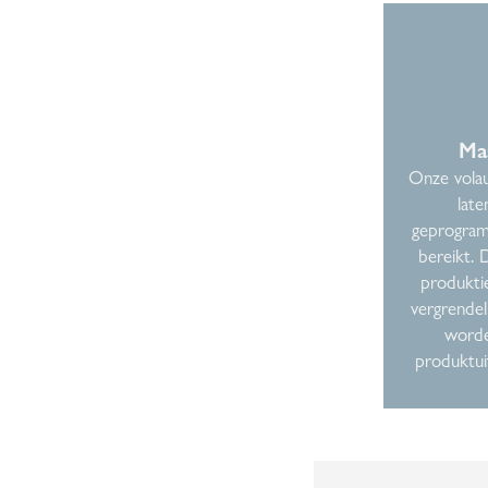
Maa
Onze volau
late
geprogram
bereikt. 
produktie
vergrende
worde
produktuit