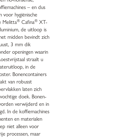
offiemachines – en dus
 voor hygiënische
®
®
e Melitta
Cafina
XT-
aluminium, de uitloop is
 het midden bevindt zich
uust, 3 mm dik
zonder openingen waarin
estvrijstaal straalt u
teruitloop, in de
oster. Bonencontainers
aakt van robusst
ervlakken laten zich
vochtige doek. Bonen-
worden verwijderd en in
gd. In de koffiemachines
enten en materialen
oep niet alleen voor
rije processen, maar