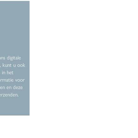
ns digitale
 kunt u ook
 in het
formatie voor
en en deze
erzenden.