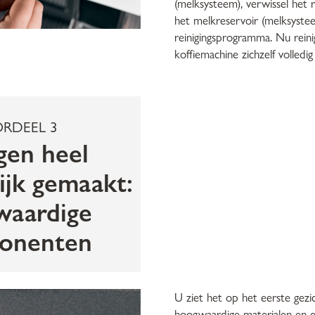
(melksysteem), verwissel het r
het melkreservoir (melksystee
reinigingsprogramma. Nu rein
koffiemachine zichzelf volledig 
RDEEL 3
gen heel
ijk gemaakt:
waardige
onenten
U ziet het op het eerste gezi
hoogwaardige materialen en 