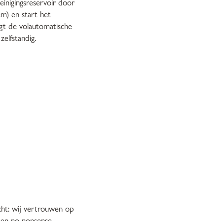
einigingsreservoir door
m) en start het
igt de volautomatische
zelfstandig.
cht: wij vertrouwen op
een no-nonsense,