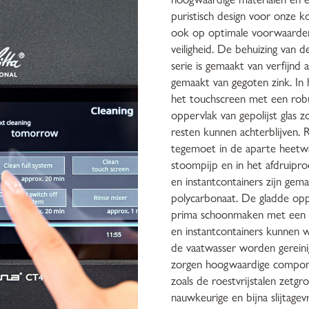
puristisch design voor onze k
ook op optimale voorwaarden
veiligheid. De behuizing van d
serie is gemaakt van verfijnd 
gemaakt van gegoten zink. In
het touchscreen met een rob
oppervlak van gepolijst glas 
resten kunnen achterblijven. Ro
tegemoet in de aparte heetwa
stoompijp en in het afdruipro
en instantcontainers zijn gem
polycarbonaat. De gladde opp
prima schoonmaken met een 
en instantcontainers kunnen 
de vaatwasser worden gereini
zorgen hoogwaardige compon
zoals de roestvrijstalen zetgr
nauwkeurige en bijna slijtagev