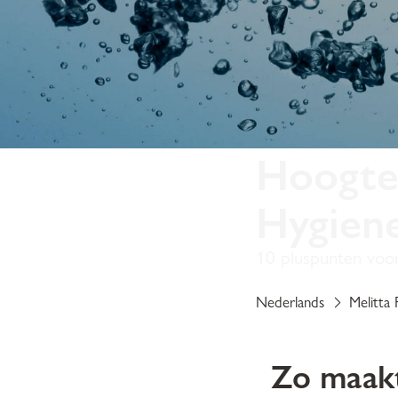
Hoogte
Hygien
10 pluspunten voor 
Nederlands
Melitta 
Zo maakt