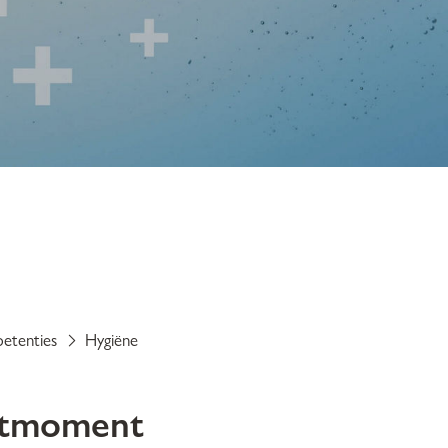
etenties
Hygiëne
ietmoment