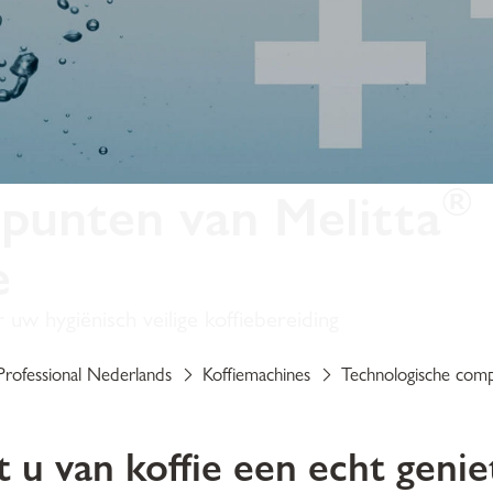
®
punten van Melitta
e
uw hygiënisch veilige koffiebereiding
Professional Nederlands
Koffiemachines
Technologische comp
 u van koffie een echt gen