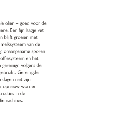
ële oliën – goed voor de
ne. Een fijn laagje vet
en blijft groeien met
t melksysteem van de
ing onaangename sporen
offiesysteem en het
 gereinigd volgens de
 gebruikt. Gereinigde
 dagen niet zijn
ik opnieuw worden
tructies in de
fiemachines.