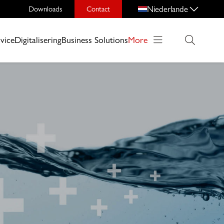
Niederlande
Downloads
Contact
vice
Digitalisering
Business Solutions
More