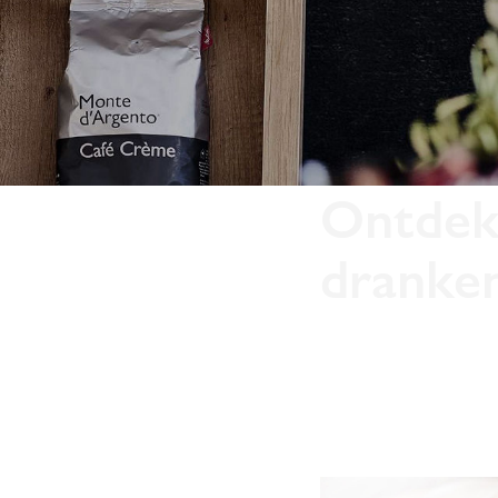
Ontdek 
dranke