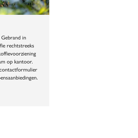
 Gebrand in
fie rechtstreeks
koffievoorziening
am op kantoor.
contactformulier
oensaanbiedingen.