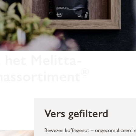
het Melitta-
®
nassortiment
Vers gefilterd
Bewezen koffiegenot – ongecompliceerd 