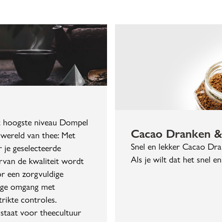
t hoogste niveau Dompel
Cacao Dranken & 
e wereld van thee: Met
Snel en lekker Cacao Dra
 je geselecteerde
Als je wilt dat het snel en
rvan de kwaliteit wordt
r een zorgvuldige
dige omgang met
trikte controles.
taat voor theecultuur