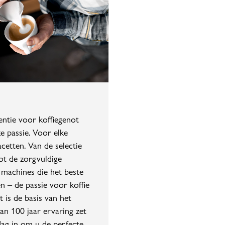
ntie voor koffiegenot
e passie. Voor elke
facetten. Van de selectie
ot de zorgvuldige
 machines die het beste
en – de passie voor koffie
eit is de basis van het
n 100 jaar ervaring zet
 dag in om u de perfecte