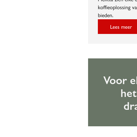
koffieoplossing va
bieden.
Lees meer
Voor e
het
dr