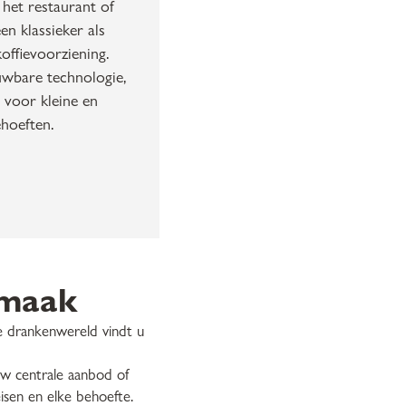
 het restaurant of
een klassieker als
offievoorziening.
uwbare technologie,
 voor kleine en
hoeften.
smaak
nze drankenwereld vindt u
uw centrale aanbod of
isen en elke behoefte.