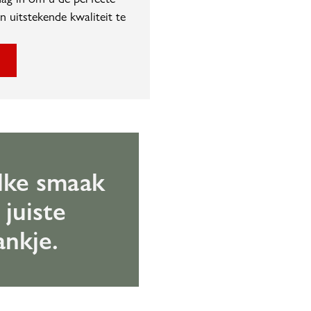
n uitstekende kwaliteit te
lke smaak
 juiste
ankje.