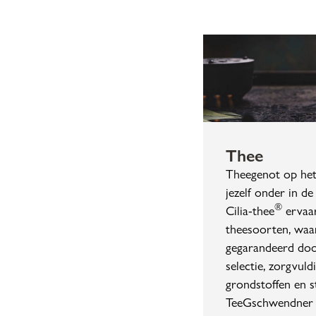
Thee
Theegenot op he
jezelf onder in d
®
Cilia-thee
ervaar
theesoorten, waa
gegarandeerd doo
selectie, zorgvul
grondstoffen en s
TeeGschwendner s