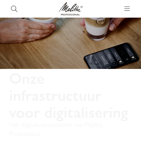
Onze
infrastructuur
voor digitalisering
Het digitale ecosysteem van Melitta
Professional