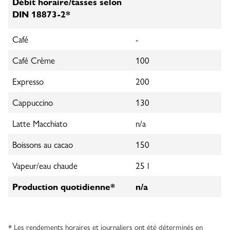
Débit horaire/tasses selon
DIN 18873-2*
Café
-
Café Crème
100
Expresso
200
Cappuccino
130
Latte Macchiato
n/a
Boissons au cacao
150
Vapeur/eau chaude
25 l
Production quotidienne*
n/a
* Les rendements horaires et journaliers ont été déterminés en