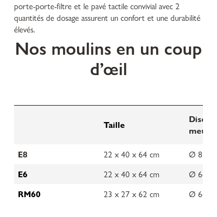
porte-porte-filtre et le pavé tactile convivial avec 2
quantités de dosage assurent un confort et une durabilité
élevés.
Nos moulins en un coup
d’œil
Disque
Taille
meula
E8
22 x 40 x 64 cm
Ø 83 mil
E6
22 x 40 x 64 cm
Ø 64 mil
RM60
23 x 27 x 62 cm
Ø 64 mil