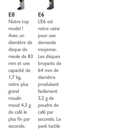
E8
E6
Notre top
L’E6 est
model !
notre usine
Avec un
pour une
diamètre de
demande
disque de
moyenne.
meule de 83
Les disques
mm et une
broyants de
capacité de
64 mm de
1,7 kg,
diamètre
notre plus
produisent
grand
facilement
moulin
3,2 g de
moud 4,3 g
poudre de
de café le
café par
plus fin par
seconde. Le
seconde.
pavé tactile