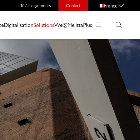
France
Téléchargements
Contact
ce
Digitalisation
Solutions
We@Melitta
Plus