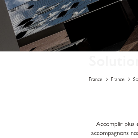
Solutio
France
France
So
Accomplir plus e
accompagnons nos 