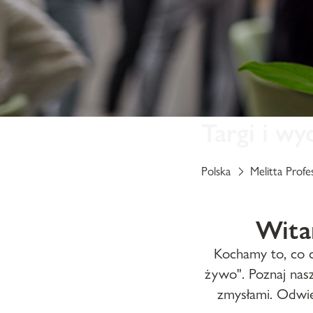
Targi i wy
Polska
Melitta Profes
Wita
Kochamy to, co cy
żywo". Poznaj nasz
zmysłami. Odwi