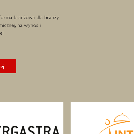
forma branżowa dla branży
micznej, na wynos i
ei
ej