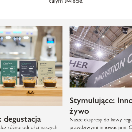
całym świecie.
Stymulujące: Inn
żywo
: degustacja
Nasze ekspresy do kawy regu
adcz różnorodności naszych
prawdziwymi innowacjami. O