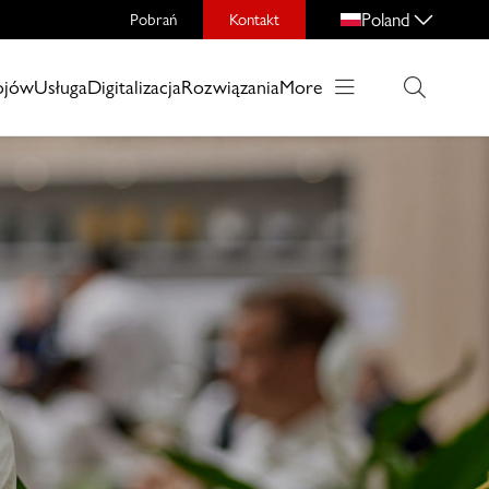
Poland
Pobrań
Kontakt
ojów
Usługa
Digitalizacja
Rozwiązania
More