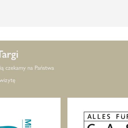
Targi
cią czekamy na Państwa
wizytę