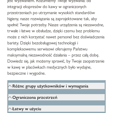
jest wyzwaniem. Rozumiemy Twoje wyzwania: od
integracji ekspresów do kawy w ograniczonych
przestrzeniach po utrzymanie wysokich standardów
higieny, nasze rozwiązania są zaprojektowane tak, aby
spełnić Twoje potrzeby. Nasze urządzenia są niezawodne,
trwałe i łatwe w obsłudze, dzięki czemu bez problemu
może z nich korzystać nawet personel bez doświadczenia
baristy. Dzięki bezobsługowej technologii i
kompleksowemu serwisowi oferujemy Państwu
maksymalną niezawodność działania – przez całą dobę.
Dowiedz się, jak możemy sprawić, by Twoje zaopatrzenie
w kawę w placówkach medycznych było wydajne,
bezpieczne i wygodne.
Różne grupy użytkowników i wymagania
W sektorze opieki zdrowotnej istnieją różne
Ograniczona przestrzeń
grupy użytkowników o różnych wymaganiach.
Miejsca jest zwykle mało. Ekspres do kawy
Ekspres do kawy powinien być zatem łatwy do
Łatwy w użyciu
musi więc zajmować szczególnie mało miejsca i
zrozumienia i wszechstronny, aby zarówno