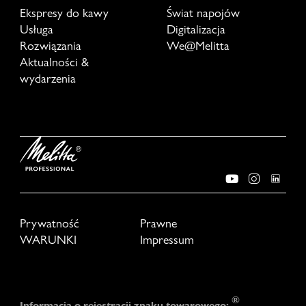
Ekspresy do kawy
Świat napojów
Usługa
Digitalizacja
Rozwiązania
We@Melitta
Aktualności &
wydarzenia
Prywatność
Prawne
WARUNKI
Impressum
®
Informacja o rejestracji znaku towarowego: