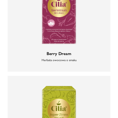
Berry Dream
Herbata owocowa o smaku