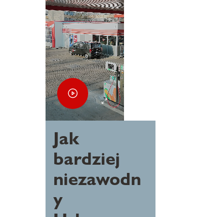
Jak
bardziej
niezawodn
y