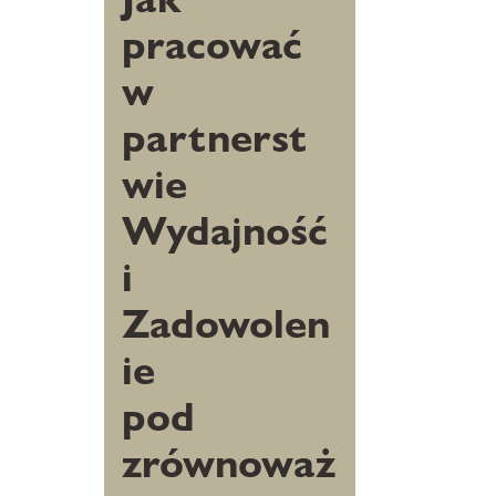
pracować
w
partnerst
wie
Wydajność
i
Zadowolen
ie
pod
zrównoważ