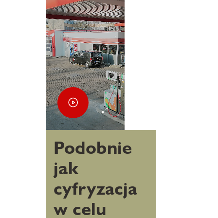
Podobnie
jak
cyfryzacja
w celu