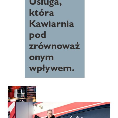
Usługa,
która
Kawiarnia
pod
zrównoważ
onym
wpływem.