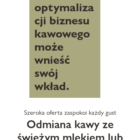
optymaliza
cji biznesu
kawowego
może
wnieść
swój
wkład.
Szeroka oferta zaspokoi każdy gust
Odmiana kawy ze
świeżym mlekiem lub