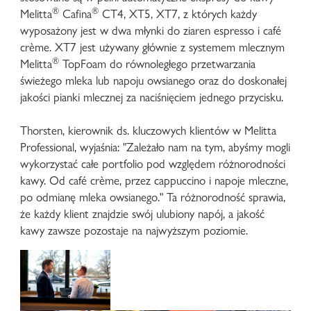
®
®
Melitta
Cafina
CT4, XT5, XT7, z których każdy
wyposażony jest w dwa młynki do ziaren espresso i café
crème. XT7 jest używany głównie z systemem mlecznym
®
Melitta
TopFoam do równoległego przetwarzania
świeżego mleka lub napoju owsianego oraz do doskonałej
jakości pianki mlecznej za naciśnięciem jednego przycisku.
Thorsten, kierownik ds. kluczowych klientów w Melitta
Professional, wyjaśnia: "Zależało nam na tym, abyśmy mogli
wykorzystać całe portfolio pod względem różnorodności
kawy. Od café crème, przez cappuccino i napoje mleczne,
po odmianę mleka owsianego." Ta różnorodność sprawia,
że każdy klient znajdzie swój ulubiony napój, a jakość
kawy zawsze pozostaje na najwyższym poziomie.