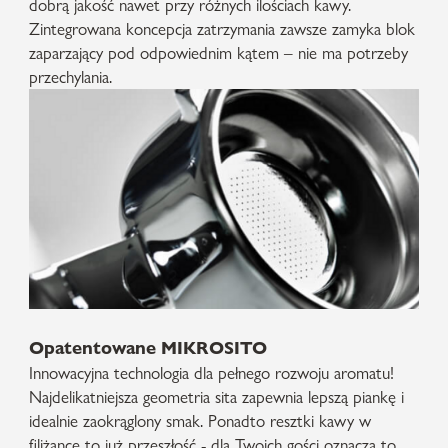
dobrą jakość nawet przy różnych ilościach kawy.
Zintegrowana koncepcja zatrzymania zawsze zamyka blok
zaparzający pod odpowiednim kątem – nie ma potrzeby
przechylania.
Opatentowane MIKROSITO
Innowacyjna technologia dla pełnego rozwoju aromatu!
Najdelikatniejsza geometria sita zapewnia lepszą piankę i
idealnie zaokrąglony smak. Ponadto resztki kawy w
filiżance to już przeszłość - dla Twoich gości oznacza to