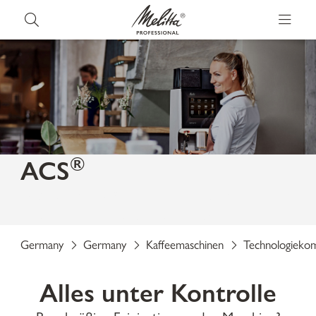
®
ACS
Das Automatic Coffeequality System für
gleichbleibend höchste Kaffee-Qualität.
Germany
Germany
Kaffeemaschinen
Technologieko
Alles unter Kontrolle